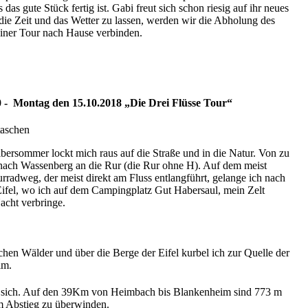
 das gute Stück fertig ist. Gabi freut sich schon riesig auf ihr neues
ie Zeit und das Wetter zu lassen, werden wir die Abholung des
iner Tour nach Hause verbinden.
0 - Montag den 15.10.2018 „Die Drei Flüsse Tour“
aschen
ersommer lockt mich raus auf die Straße und in die Natur. Von zu
nach Wassenberg an die Rur (die Rur ohne H). Auf dem meist
radweg, der meist direkt am Fluss entlangführt, gelange ich nach
ifel, wo ich auf dem Campingplatz Gut Habersaul, mein Zelt
acht verbringe.
chen Wälder und über die Berge der Eifel kurbel ich zur Quelle der
im.
in sich. Auf den 39Km von Heimbach bis Blankenheim sind 773 m
m Abstieg zu überwinden.