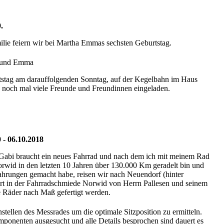
.
ilie feiern wir bei Martha Emmas sechsten Geburtstag.
a und Emma
stag am darauffolgenden Sonntag, auf der Kegelbahn im Haus
noch mal viele Freunde und Freundinnen eingeladen.
 - 06.10.2018
Gabi braucht ein neues Fahrrad und nach dem ich mit meinem Rad
wid in den letzten 10 Jahren über 130.000 Km geradelt bin und
fahrungen gemacht habe, reisen wir nach Neuendorf (hinter
t in der Fahrradschmiede Norwid von Herrn Pallesen und seinem
 Räder nach Maß gefertigt werden.
tellen des Messrades um die optimale Sitzposition zu ermitteln.
onenten ausgesucht und alle Details besprochen sind dauert es