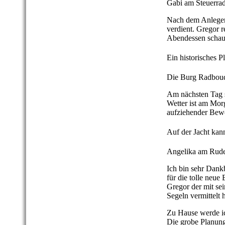
Gabi am Steuerra
Nach dem Anlegen
verdient. Gregor r
Abendessen schaue
Ein historisches 
Die Burg Radbou
Am nächsten Tag s
Wetter ist am Morg
aufziehender Bewö
Auf der Jacht kann
Angelika am Rud
Ich bin sehr Dank
für die tolle neu
Gregor der mit se
Segeln vermittelt h
Zu Hause werde ic
Die grobe Planun