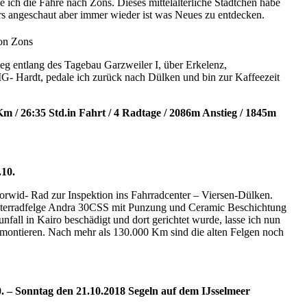
ch die Fähre nach Zons. Dieses mittelalterliche Städtchen habe
ers angeschaut aber immer wieder ist was Neues zu entdecken.
on Zons
 entlang des Tagebau Garzweiler I, über Erkelenz,
- Hardt, pedale ich zurück nach Dülken und bin zur Kaffeezeit
m / 26:35 Std.in Fahrt / 4 Radtage / 2086m Anstieg / 1845m
.10.
orwid- Rad zur Inspektion ins Fahrradcenter – Viersen-Dülken.
terradfelge Andra 30CSS mit Punzung und Ceramic Beschichtung
nfall in Kairo beschädigt und dort gerichtet wurde, lasse ich nun
montieren. Nach mehr als 130.000 Km sind die alten Felgen noch
0. – Sonntag den 21.10.2018 Segeln auf dem IJsselmeer