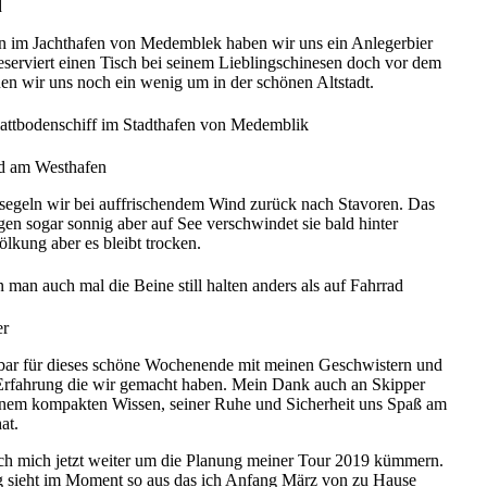
d
 im Jachthafen von Medemblek haben wir uns ein Anlegerbier
eserviert einen Tisch bei seinem Lieblingschinesen doch vor dem
n wir uns noch ein wenig um in der schönen Altstadt.
Plattbodenschiff im Stadthafen von Medemblik
d am Westhafen
egeln wir bei auffrischendem Wind zurück nach Stavoren. Das
en sogar sonnig aber auf See verschwindet sie bald hinter
lkung aber es bleibt trocken.
 man auch mal die Beine still halten anders als auf Fahrrad
er
bar für dieses schöne Wochenende mit meinen Geschwistern und
e Erfahrung die wir gemacht haben. Mein Dank auch an Skipper
inem kompakten Wissen, seiner Ruhe und Sicherheit uns Spaß am
at.
h mich jetzt weiter um die Planung meiner Tour 2019 kümmern.
g sieht im Moment so aus das ich Anfang März von zu Hause