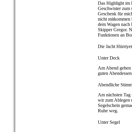
Das Highlight im H
Geschwister zum s
Geschenk für mich
nicht mitkommen k
dem Wagen nach Ho
Skipper Gregor. N
Funktionen an Bord
Die Jacht Hürriyet
Unter Deck
Am Abend gehen wi
guten Abendessen 
Abendliche Stimm
Am nächsten Tag e
wir zum Ablegen 
Segelschein gemach
Ruhe weg.
Unter Segel