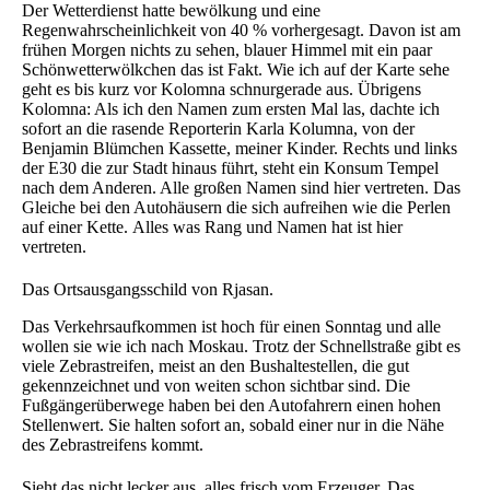
Der Wetterdienst hatte bewölkung und eine
Regenwahrscheinlichkeit von 40 % vorhergesagt. Davon ist am
frühen Morgen nichts zu sehen, blauer Himmel mit ein paar
Schönwetterwölkchen das ist Fakt. Wie ich auf der Karte sehe
geht es bis kurz vor Kolomna schnurgerade aus. Übrigens
Kolomna: Als ich den Namen zum ersten Mal las, dachte ich
sofort an die rasende Reporterin Karla Kolumna, von der
Benjamin Blümchen Kassette, meiner Kinder. Rechts und links
der E30 die zur Stadt hinaus führt, steht ein Konsum Tempel
nach dem Anderen. Alle großen Namen sind hier vertreten. Das
Gleiche bei den Autohäusern die sich aufreihen wie die Perlen
auf einer Kette. Alles was Rang und Namen hat ist hier
vertreten.
Das Ortsausgangsschild von Rjasan.
Das Verkehrsaufkommen ist hoch für einen Sonntag und alle
wollen sie wie ich nach Moskau. Trotz der Schnellstraße gibt es
viele Zebrastreifen, meist an den Bushaltestellen, die gut
gekennzeichnet und von weiten schon sichtbar sind. Die
Fußgängerüberwege haben bei den Autofahrern einen hohen
Stellenwert. Sie halten sofort an, sobald einer nur in die Nähe
des Zebrastreifens kommt.
Sieht das nicht lecker aus, alles frisch vom Erzeuger. Das