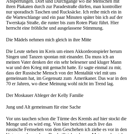
Absperrungen. Dort sind Durchgänge wo die Menschen mit
ihren Plakaten durch zur Paradestraße dürfen, man kontrollier
nur sporadisch Taschen und Rucksäcke. Ich reihe mich ein in
die Warteschlange und ein paar Minuten später bin ich auf der
Twerskaja Straße, die runter bis zum Roten Platz führt. Hier
herrscht eine fröhliche und ausgelassene Stimmung.
Die Mädels nehmen mich gleich in ihre Mitte
Die Leute stehen im Kreis um einen Akkordeonspieler herum
Singen und Tanzen spontan mit einander. Da muss ich an
meinen Vater denken der ein sehr belesener und kluger Mann
war und den Krieg mit gemacht hatte. Er sagte einmal zu mir,
dass der Russische Mensch von der Mentalität viel mit uns
gemeinsam hat, im Gegensatz zum Amerikaner. Das war in den
70 er Jahren, wo diese Meinung wohl nicht im Trend lag.
Der Moskauer Ableger der Kelly Familie
Jung und Alt gemeinsam für eine Sache
Vor uns tauchen schon die Türme des Kremls auf hier stockt die
Menge und es wird eng. Von hier berichtet auch live das
russische Fernsehen von dem Geschehen ich ziehe es vor in den