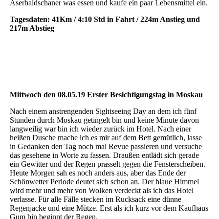
Aserbaidschaner was essen und kaufe ein paar Lebensmittel ein.
Tagesdaten: 41Km / 4:10 Std in Fahrt / 224m Anstieg und
217m Abstieg
Mittwoch den 08.05.19 Erster Besichtigungstag in Moskau
Nach einem anstrengenden Sightseeing Day an dem ich fünf
Stunden durch Moskau getingelt bin und keine Minute davon
langweilig war bin ich wieder zurück im Hotel. Nach einer
heißen Dusche mache ich es mir auf dem Bett gemütlich, lasse
in Gedanken den Tag noch mal Revue passieren und versuche
das gesehene in Worte zu fassen. Draußen entlädt sich gerade
ein Gewitter und der Regen prasselt gegen die Fensterscheiben.
Heute Morgen sah es noch anders aus, aber das Ende der
Schönwetter Periode deutet sich schon an. Der blaue Himmel
wird mehr und mehr von Wolken verdeckt als ich das Hotel
verlasse. Für alle Fälle stecken im Rucksack eine dünne
Regenjacke und eine Mütze. Erst als ich kurz vor dem Kaufhaus
Gum bin beginnt der Regen.