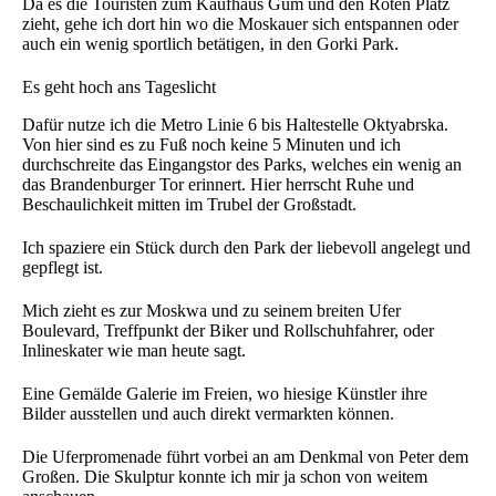
Da es die Touristen zum Kaufhaus Gum und den Roten Platz
zieht, gehe ich dort hin wo die Moskauer sich entspannen oder
auch ein wenig sportlich betätigen, in den Gorki Park.
Es geht hoch ans Tageslicht
Dafür nutze ich die Metro Linie 6 bis Haltestelle Oktyabrska.
Von hier sind es zu Fuß noch keine 5 Minuten und ich
durchschreite das Eingangstor des Parks, welches ein wenig an
das Brandenburger Tor erinnert. Hier herrscht Ruhe und
Beschaulichkeit mitten im Trubel der Großstadt.
Ich spaziere ein Stück durch den Park der liebevoll angelegt und
gepflegt ist.
Mich zieht es zur Moskwa und zu seinem breiten Ufer
Boulevard, Treffpunkt der Biker und Rollschuhfahrer, oder
Inlineskater wie man heute sagt.
Eine Gemälde Galerie im Freien, wo hiesige Künstler ihre
Bilder ausstellen und auch direkt vermarkten können.
Die Uferpromenade führt vorbei an am Denkmal von Peter dem
Großen. Die Skulptur konnte ich mir ja schon von weitem