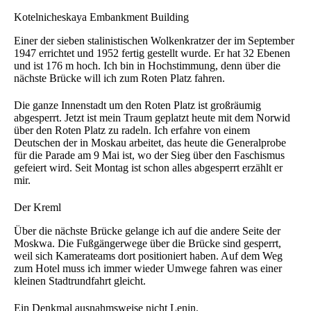
Kotelnicheskaya Embankment Building
Einer der sieben stalinistischen Wolkenkratzer der im September
1947 errichtet und 1952 fertig gestellt wurde. Er hat 32 Ebenen
und ist 176 m hoch. Ich bin in Hochstimmung, denn über die
nächste Brücke will ich zum Roten Platz fahren.
Die ganze Innenstadt um den Roten Platz ist großräumig
abgesperrt. Jetzt ist mein Traum geplatzt heute mit dem Norwid
über den Roten Platz zu radeln. Ich erfahre von einem
Deutschen der in Moskau arbeitet, das heute die Generalprobe
für die Parade am 9 Mai ist, wo der Sieg über den Faschismus
gefeiert wird. Seit Montag ist schon alles abgesperrt erzählt er
mir.
Der Kreml
Über die nächste Brücke gelange ich auf die andere Seite der
Moskwa. Die Fußgängerwege über die Brücke sind gesperrt,
weil sich Kamerateams dort positioniert haben. Auf dem Weg
zum Hotel muss ich immer wieder Umwege fahren was einer
kleinen Stadtrundfahrt gleicht.
Ein Denkmal ausnahmsweise nicht Lenin.