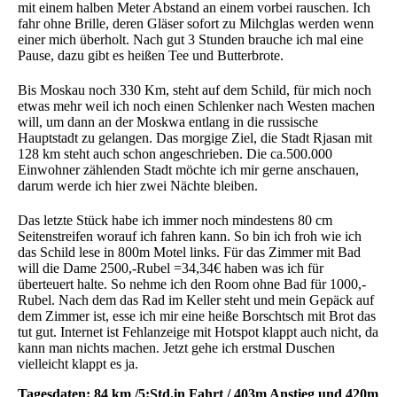
mit einem halben Meter Abstand an einem vorbei rauschen. Ich
fahr ohne Brille, deren Gläser sofort zu Milchglas werden wenn
einer mich überholt. Nach gut 3 Stunden brauche ich mal eine
Pause, dazu gibt es heißen Tee und Butterbrote.
Bis Moskau noch 330 Km, steht auf dem Schild, für mich noch
etwas mehr weil ich noch einen Schlenker nach Westen machen
will, um dann an der Moskwa entlang in die russische
Hauptstadt zu gelangen. Das morgige Ziel, die Stadt Rjasan mit
128 km steht auch schon angeschrieben. Die ca.500.000
Einwohner zählenden Stadt möchte ich mir gerne anschauen,
darum werde ich hier zwei Nächte bleiben.
Das letzte Stück habe ich immer noch mindestens 80 cm
Seitenstreifen worauf ich fahren kann. So bin ich froh wie ich
das Schild lese in 800m Motel links. Für das Zimmer mit Bad
will die Dame 2500,-Rubel =34,34€ haben was ich für
überteuert halte. So nehme ich den Room ohne Bad für 1000,-
Rubel. Nach dem das Rad im Keller steht und mein Gepäck auf
dem Zimmer ist, esse ich mir eine heiße Borschtsch mit Brot das
tut gut. Internet ist Fehlanzeige mit Hotspot klappt auch nicht, da
kann man nichts machen. Jetzt gehe ich erstmal Duschen
vielleicht klappt es ja.
Tagesdaten: 84 km /5:Std.in Fahrt / 403m Anstieg und 420m