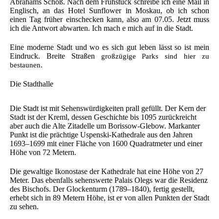
Abrahams Schoß. Nach dem Frühstück schreibe ich eine Mail in
Englisch, an das Hotel Sunflower in Moskau, ob ich schon
einen Tag früher einschecken kann, also am 07.05. Jetzt muss
ich die Antwort abwarten. Ich mach e mich auf in die Stadt.
Eine moderne Stadt und wo es sich gut leben lässt so ist mein
Eindruck. Breite Straßen
großzügige Parks sind hier zu
.
bestaunen
Die Stadthalle
Die Stadt ist mit Sehenswürdigkeiten prall gefüllt. Der Kern der
Stadt ist der Kreml, dessen Geschichte bis 1095 zurückreicht
aber auch die Alte Zitadelle um Borissow-Glebow. Markanter
Punkt ist die prächtige Uspenski-Kathedrale aus den Jahren
1693–1699 mit einer Fläche von 1600 Quadratmeter und einer
Höhe von 72 Metern.
Die gewaltige Ikonostase der Kathedrale hat eine Höhe von 27
Meter. Das ebenfalls sehenswerte Palais Olegs war die Residenz
des Bischofs. Der Glockenturm (1789–1840), fertig gestellt,
erhebt sich in 89 Metern Höhe, ist er von allen Punkten der Stadt
zu sehen.