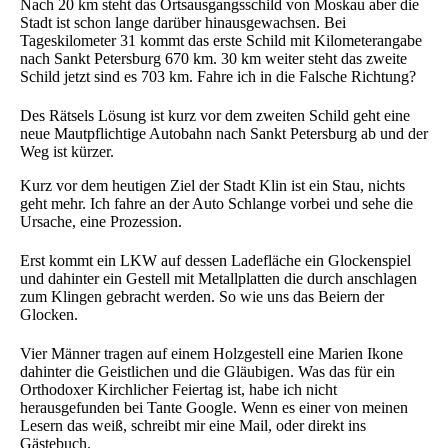
Nach 20 km steht das Ortsausgangsschild von Moskau aber die
Stadt ist schon lange darüber hinausgewachsen. Bei
Tageskilometer 31 kommt das erste Schild mit Kilometerangabe
nach Sankt Petersburg 670 km. 30 km weiter steht das zweite
Schild jetzt sind es 703 km. Fahre ich in die Falsche Richtung?
Des Rätsels Lösung ist kurz vor dem zweiten Schild geht eine
neue Mautpflichtige Autobahn nach Sankt Petersburg ab und der
Weg ist kürzer.
Kurz vor dem heutigen Ziel der Stadt Klin ist ein Stau, nichts
geht mehr. Ich fahre an der Auto Schlange vorbei und sehe die
Ursache, eine Prozession.
Erst kommt ein LKW auf dessen Ladefläche ein Glockenspiel
und dahinter ein Gestell mit Metallplatten die durch anschlagen
zum Klingen gebracht werden. So wie uns das Beiern der
Glocken.
Vier Männer tragen auf einem Holzgestell eine Marien Ikone
dahinter die Geistlichen und die Gläubigen. Was das für ein
Orthodoxer Kirchlicher Feiertag ist, habe ich nicht
herausgefunden bei Tante Google. Wenn es einer von meinen
Lesern das weiß, schreibt mir eine Mail, oder direkt ins
Gästebuch.