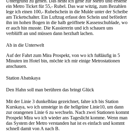
Untergrund zu gehen. Das heißt ich gehe zur Metro und erstehe
ein Metro Ticket für 55,- Rubel. Das war witzig, zum Bezahlen
lege ich einen 100,- Rubelschein in die Mulde unter der Scheibe
am Ticketschalter. Ein Luftzug erfasst den Schein und befördert
ihn im hohen Bogen in die halb geöffnete Kassenschublade, wo
er auch hin musste. Die Kassiererin und ich schauen uns
verblüfft an und müssen dann herzhaft lachen.
Ab in die Unterwelt
Auf der Fahrt zum Mira Prospekt, von wo ich fußläufig in 5
Minuten im Hotel bin, möchte ich mir einige Metrostationen
anschauen.
Station Abatskaya
Den Hahn soll man berühren das bringt Glück
Mit der Linie 3 dunkelblau gezeichnet, fahre ich bis Station
Kurskaya, wo ich umsteige in die hellgrüne Linie10, um dann
zur orangenen Linie 6 zu wechseln. Nach zwei Stationen kommt
Prospekt Mira wo ich wieder ans Tageslicht komme. Wenn man
das System der Metro verstanden hat ist es einfach und kommt
schnell damit von A nach B.