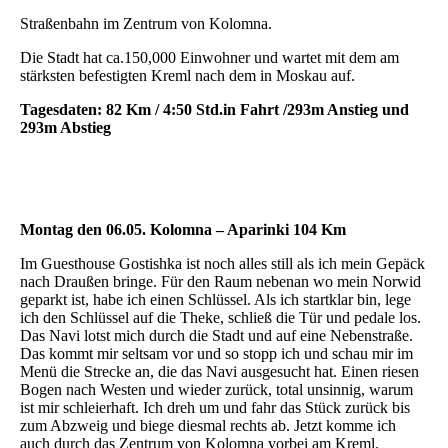
Straßenbahn im Zentrum von Kolomna.
Die Stadt hat ca.150,000 Einwohner und wartet mit dem am
stärksten befestigten Kreml nach dem in Moskau auf.
Tagesdaten: 82 Km / 4:50 Std.in Fahrt /293m Anstieg und
293m Abstieg
Montag den 06.05. Kolomna – Aparinki 104 Km
Im Guesthouse Gostishka ist noch alles still als ich mein Gepäck
nach Draußen bringe. Für den Raum nebenan wo mein Norwid
geparkt ist, habe ich einen Schlüssel. Als ich startklar bin, lege
ich den Schlüssel auf die Theke, schließ die Tür und pedale los.
Das Navi lotst mich durch die Stadt und auf eine Nebenstraße.
Das kommt mir seltsam vor und so stopp ich und schau mir im
Menü die Strecke an, die das Navi ausgesucht hat. Einen riesen
Bogen nach Westen und wieder zurück, total unsinnig, warum
ist mir schleierhaft. Ich dreh um und fahr das Stück zurück bis
zum Abzweig und biege diesmal rechts ab. Jetzt komme ich
auch durch das Zentrum von Kolomna vorbei am Kreml.