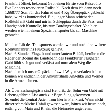
Frankfurt öffnet, bekommt Gabi einen für sie vom Reisebüro
Eva Leppers reservierten Rollstuhl. Nach dem ich dann noch
1.668777 Som für das Fahrrad und 4 Kg Übergepäck geblecht
habe, wird es komfortabel. Ein junger Mann schiebt den
Rollstuhl mit Gabi und mir im Schlepptau durch die Pass- und
Handgepäck Kontrolle, bis zum Bordingschalter. Von hier
werden wie mit einem Spezialtransporter bis zur Maschine
gebracht.
Mit dem Lift des Transporters werden wir und noch drei weitere
Rollstuhlfahrer ins Flugzeug gehievt.
Nach 6 Stunden Flugzeit und unter lautem Beifall, berühren die
Räder der Boeing die Landebahn des Frankfurter Flughafen.
Gabi fühlt sich gut und verlässt auf normalem Weg die
Maschine.
Nach dem ich unser Gepäck auf zwei Wagen verladen haben
können wir endlich in der Ankunftshalle Angelika und Werner
in die Arme nehmen.
Als Überraschungsgäste sind Hendrik, der Sohn von Gabi mit
Lebensgefährtin Lisa auch zur Begrüßung gekommen.
So endet die Central-Asien-Tour hier in Frankfurt. Wenn nicht
dieser schreckliche Unfall gewesen wäre, hätten wir heute noch,
entlang von Main und Rhein, die Heimreise angetreten.