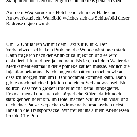
Skulpturen und Denkmäler gibt es mindestens genauso viele.
Auf dem Weg zurück ins Hotel sehe ich in der Halle einer
Autowerkstadt ein Wandbild welches sich als Schlussbild dieser
Radreise eignen würde.
Um 12 Uhr fahren wir mit dem Taxi zur Klinik. Der
Verbandwechsel ist kein Problem, die Wunde nässt noch stark.
Dann frage ich nach der Antibiotika Injektion und es wird
diskutiert. Hin und her, ja und nein. Bis ich, nachdem Walter das
Medikament erstmal in der Apotheke kaufen musste, endlich die
Injektion bekomme. Nach langem debattieren machen wir aus,
dass ich morgen früh um 8 Uhr nochmal kommen kann. Dann
gibt es nochmal eine Injektion und einen Verbandwechsel. Bin
so froh, dass mein großer Bruder mich überall hinbegleitet.
Erstmal mental und auch als körperliche Stütze, da ich noch
stark gehbehindert bin. Im Hotel machen wir uns ein Müsli und
nach einer Pause, verpacken wir meine Fahrradtaschen nebst
Inhalt in die Transportsäcke. Wir freuen uns auf ein Abendessen
im Old City Pub.