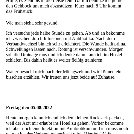
Hüfte, es zieht bis in die Leiste rein. Darum benutze ich gerne
den Gehbock um mich abzustützen. Kurz nach 8 Uhr kommt
das Frühstück.
Wie man sieht, sehr gesund
Ich versuche jede halbe Stunde zu gehen. Ab und an bekomme
ich zwischen durch Infusionen mit Antibiotika. Nach dem
Verbandwechsel bin ich sehr erleichtert. Die Wunde heilt prima,
Schwellungen lassen nach, Rötung ist verschwunden. Morgen
soll die Drainage raus und ich denke dann kann ich im Hostel
schlafen. Bis dahin heißt es weiter fleißig trainieren
Walter besucht mich nach der Mittagszeit und wir können ein
bisschen erzählen. Wir freuen uns jetzt beide auf Zuhause.
Freitag den 05.08.2022
Heute morgen kann ich endlich den kleinen Rucksack packen,
weil der Arzt mir erlaubt ins Hotel zu gehen. Vorher bekomme
ich aber noch eine Injektion mit Antibiotikum und ich muss noch
warten bis der Verband gewechselt wird. Hier im "Akfa