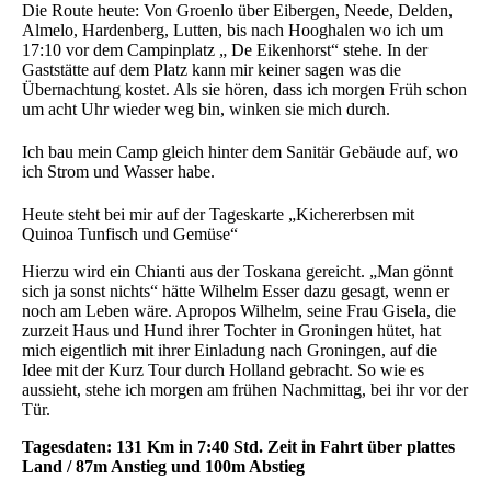
Die Route heute: Von Groenlo über Eibergen, Neede, Delden,
Almelo, Hardenberg, Lutten, bis nach Hooghalen wo ich um
17:10 vor dem Campinplatz „ De Eikenhorst“ stehe. In der
Gaststätte auf dem Platz kann mir keiner sagen was die
Übernachtung kostet. Als sie hören, dass ich morgen Früh schon
um acht Uhr wieder weg bin, winken sie mich durch.
Ich bau mein Camp gleich hinter dem Sanitär Gebäude auf, wo
ich Strom und Wasser habe.
Heute steht bei mir auf der Tageskarte „Kichererbsen mit
Quinoa Tunfisch und Gemüse“
Hierzu wird ein Chianti aus der Toskana gereicht. „Man gönnt
sich ja sonst nichts“ hätte Wilhelm Esser dazu gesagt, wenn er
noch am Leben wäre. Apropos Wilhelm, seine Frau Gisela, die
zurzeit Haus und Hund ihrer Tochter in Groningen hütet, hat
mich eigentlich mit ihrer Einladung nach Groningen, auf die
Idee mit der Kurz Tour durch Holland gebracht. So wie es
aussieht, stehe ich morgen am frühen Nachmittag, bei ihr vor der
Tür.
Tagesdaten: 131 Km in 7:40 Std. Zeit in Fahrt über plattes
Land / 87m Anstieg und 100m Abstieg