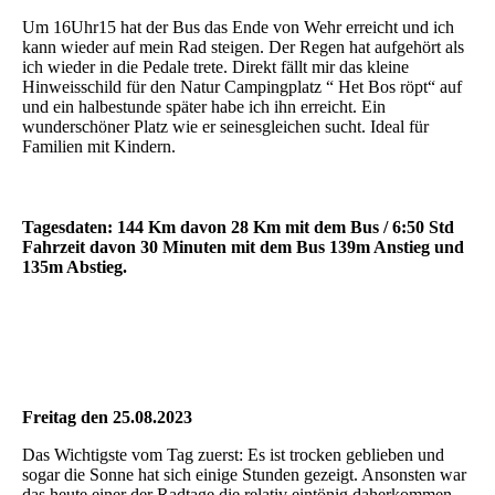
Um 16Uhr15 hat der Bus das Ende von Wehr erreicht und ich
kann wieder auf mein Rad steigen. Der Regen hat aufgehört als
ich wieder in die Pedale trete. Direkt fällt mir das kleine
Hinweisschild für den Natur Campingplatz “ Het Bos röpt“ auf
und ein halbestunde später habe ich ihn erreicht. Ein
wunderschöner Platz wie er seinesgleichen sucht. Ideal für
Familien mit Kindern.
Tagesdaten: 144 Km davon 28 Km mit dem Bus / 6:50 Std
Fahrzeit davon 30 Minuten mit dem Bus 139m Anstieg und
135m Abstieg.
Freitag den 25.08.2023
Das Wichtigste vom Tag zuerst: Es ist trocken geblieben und
sogar die Sonne hat sich einige Stunden gezeigt. Ansonsten war
das heute einer der Radtage die relativ eintönig daherkommen.