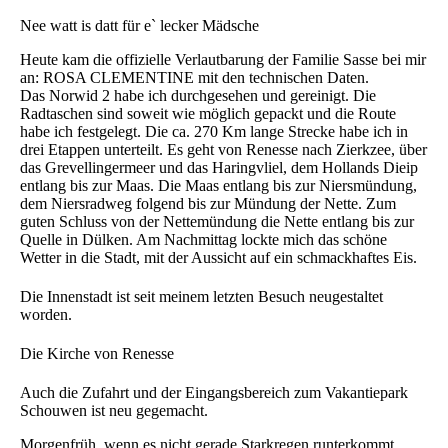
Nee watt is datt für e` lecker Mädsche
Heute kam die offizielle Verlautbarung der Familie Sasse bei mir
an: ROSA CLEMENTINE mit den technischen Daten.
Das Norwid 2 habe ich durchgesehen und gereinigt. Die
Radtaschen sind soweit wie möglich gepackt und die Route
habe ich festgelegt. Die ca. 270 Km lange Strecke habe ich in
drei Etappen unterteilt. Es geht von Renesse nach Zierkzee, über
das Grevellingermeer und das Haringvliel, dem Hollands Dieip
entlang bis zur Maas. Die Maas entlang bis zur Niersmündung,
dem Niersradweg folgend bis zur Mündung der Nette. Zum
guten Schluss von der Nettemündung die Nette entlang bis zur
Quelle in Dülken. Am Nachmittag lockte mich das schöne
Wetter in die Stadt, mit der Aussicht auf ein schmackhaftes Eis.
Die Innenstadt ist seit meinem letzten Besuch neugestaltet
worden.
Die Kirche von Renesse
Auch die Zufahrt und der Eingangsbereich zum Vakantiepark
Schouwen ist neu gegemacht.
Morgenfrüh, wenn es nicht gerade Starkregen runterkommt,