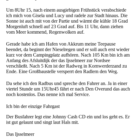
Um 8Uhr 15, nach einem ausgiebigen Frühstück verabschiede
ich mich von Gisela und Lucy und radele zur Stadt hinaus. Die
Sonne ist auch mit von der Partie und wärmt die kühle 18 Grad
Morgenluft schnell auf 23 Grad auf. Bis 11 Uhr, dann ziehen
vom Meer kommend, Regenwolken auf.
Gerade habe ich am Hafen von Akkrum meine Teepause
beendet, da beginnt der Nieselregen und er soll auch erst wieder
kurz vor dem Campingplatz aufhören. Nach 105 Km bin ich am
Anfang des Afsluitdijk der das Ijsselmeer zur Nordsee
verschließt. Nach 5 Km ist der Radweg in Kornwerderzand zu
Ende. Eine Großbaustelle versperrt den Radlern den Weg.
Da sehe ich den Radbus und spreche den Fahrer an. Ja in einer
viertel Stunde um 15Uhr45 fährt er nach Den Overund das auch
noch kostenlos. Das nenne ich mal Service.
Ich bin der einzige Fahrgast
Der Busfahrer legt eine Johnny Cash CD ein und los geht es. Er
ist gut gelaunt und singt laut Hals mit.
Das Ijsselmeer