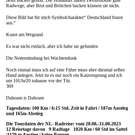
beim Bäcker geholt. Die Holländer haben zweifelsohne gute
Radwege, aber Brot und Brötchen backen können sie nicht.
Diese Bild hat für mich Symbolcharakter“ Deutschland franst
aus.“
Kunst am Wegrand
Es war nicht einfach, aber ich habe sie gefunden
Die Nettemündung bei Wachtendonk
Noch einmal muss ich auf eine Fähre muss aber diesmal selber
Hand anlegen. Jetzt ist es nur noch ein Katzensprung und ich
um 16Uhr20 zuhause vor der Tür.
369
Dahoam is Dahoam
Tagesdaten: 100 Km / 6:15 Std. Zeit in Fahrt / 187m Anstieg
und 165m Abstieg
Die Tourdaten der NL- Radreise: vom 20.08.-31.08.2023
12 Reisetage davon 9 Radtage 1020 Km / 60 Std im Sattel
/1170 m Anstieg / keine Pannen